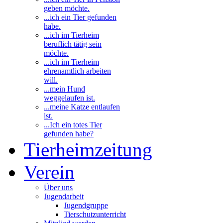
geben möchte.
...ich ein Tier gefunden
habe.
...ich im Tierheim
beruflich tätig sein
möchte.
...ich im Tierheim
ehrenamtlich arbeiten
will.
...mein Hund
weggelaufen ist.
...meine Katze entlaufen
ist.
...Ich ein totes Tier
gefunden habe?
Tierheimzeitung
Verein
Über uns
Jugendarbeit
Jugendgruppe
Tierschutzunterricht