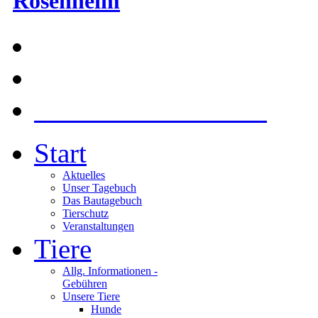
Rosenheim
Am Gangsteig 54, 830
Tel: 08031/96068 |
Kontakt über E-Mail
Start
Aktuelles
Unser Tagebuch
Das Bautagebuch
Tierschutz
Veranstaltungen
Tiere
Allg. Informationen -
Gebühren
Unsere Tiere
Hunde