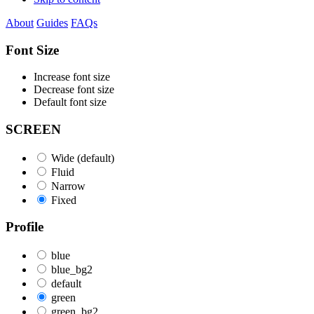
About
Guides
FAQs
Font Size
Increase font size
Decrease font size
Default font size
SCREEN
Wide (default)
Fluid
Narrow
Fixed
Profile
blue
blue_bg2
default
green
green_bg2