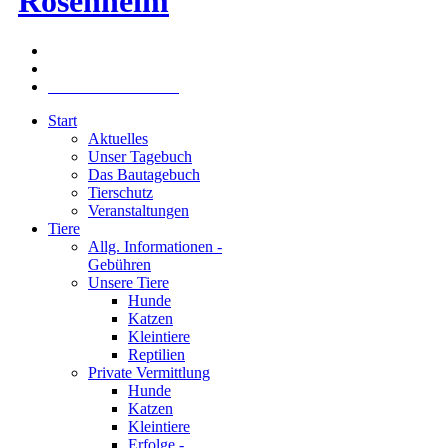
Rosenheim
Am Gangsteig 54, 83024 Rosenheim |
Tel: 08031/96068 |
Kontakt über E-Mail
Start
Aktuelles
Unser Tagebuch
Das Bautagebuch
Tierschutz
Veranstaltungen
Tiere
Allg. Informationen -
Gebühren
Unsere Tiere
Hunde
Katzen
Kleintiere
Reptilien
Private Vermittlung
Hunde
Katzen
Kleintiere
Erfolge -