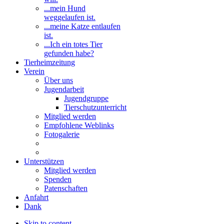
...mein Hund
weggelaufen ist.
...meine Katze entlaufen
ist.
...Ich ein totes Tier
gefunden habe?
Tierheimzeitung
Verein
Über uns
Jugendarbeit
Jugendgruppe
Tierschutzunterricht
Mitglied werden
Empfohlene Weblinks
Fotogalerie
Unterstützen
Mitglied werden
Spenden
Patenschaften
Anfahrt
Dank
Skip to content