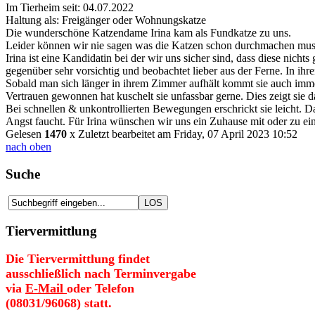
Im Tierheim seit: 04.07.2022
Haltung als: Freigänger oder Wohnungskatze
Die wunderschöne Katzendame Irina kam als Fundkatze zu uns.
Leider können wir nie sagen was die Katzen schon durchmachen mu
Irina ist eine Kandidatin bei der wir uns sicher sind, dass diese nichts
gegenüber sehr vorsichtig und beobachtet lieber aus der Ferne. In ih
Sobald man sich länger in ihrem Zimmer aufhält kommt sie auch imme
Vertrauen gewonnen hat kuschelt sie unfassbar gerne. Dies zeigt sie 
Bei schnellen & unkontrollierten Bewegungen erschrickt sie leicht. D
Angst faucht. Für Irina wünschen wir uns ein Zuhause mit oder zu ei
Gelesen
1470
x
Zuletzt bearbeitet am Friday, 07 April 2023 10:52
nach oben
Suche
Tiervermittlung
Die Tiervermittlung findet
ausschließlich nach Terminvergabe
via
E-Mail
oder Telefon
(08031/96068) statt.