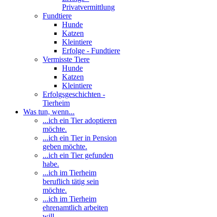
Privatvermittlung
Fundtiere
Hunde
Katzen
Kleintiere
Erfolge - Fundtiere
Vermisste Tiere
Hunde
Katzen
Kleintiere
Erfolgsgeschichten -
Tierheim
Was tun, wenn...
...ich ein Tier adoptieren
möchte.
...ich ein Tier in Pension
geben möchte.
...ich ein Tier gefunden
habe.
...ich im Tierheim
beruflich tätig sein
möchte.
...ich im Tierheim
ehrenamtlich arbeiten
will.