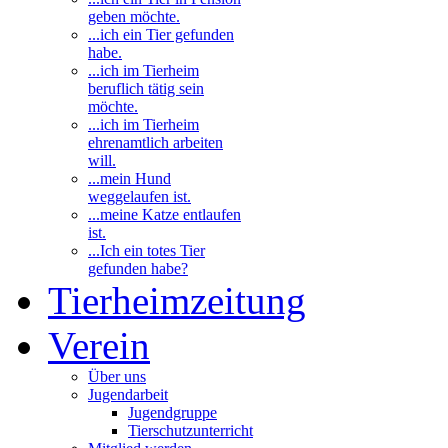
geben möchte.
...ich ein Tier gefunden
habe.
...ich im Tierheim
beruflich tätig sein
möchte.
...ich im Tierheim
ehrenamtlich arbeiten
will.
...mein Hund
weggelaufen ist.
...meine Katze entlaufen
ist.
...Ich ein totes Tier
gefunden habe?
Tierheimzeitung
Verein
Über uns
Jugendarbeit
Jugendgruppe
Tierschutzunterricht