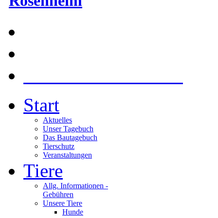
Rosenheim
Am Gangsteig 54, 830
Tel: 08031/96068 |
Kontakt über E-Mail
Start
Aktuelles
Unser Tagebuch
Das Bautagebuch
Tierschutz
Veranstaltungen
Tiere
Allg. Informationen -
Gebühren
Unsere Tiere
Hunde